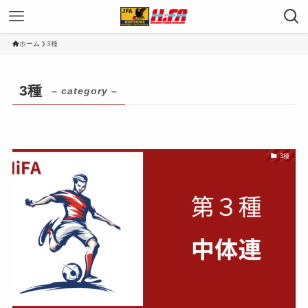
ホーム
3種
3種
– category –
3種