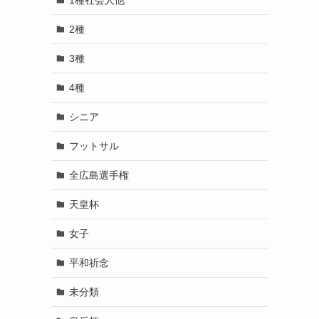
2種
3種
4種
シニア
フットサル
全広島選手権
天皇杯
女子
平和祈念
未分類