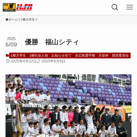
ホーム
1種大学生
2025
優勝 福山シティ
6/09
1種大学生
1種社会人他
お知らせ全て
全広島選手権
天皇杯
競技委員会
2025年4月22日
2025年6月9日