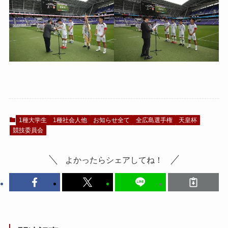
1種大学生
1種社会人他
お知らせ全て
全広島選手権
天皇杯
競技委員会
よかったらシェアしてね！