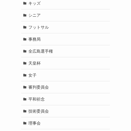
キッズ
シニア
フットサル
事務局
全広島選手権
天皇杯
女子
審判委員会
平和祈念
技術委員会
理事会