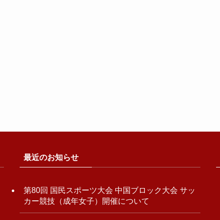
最近のお知らせ
第80回 国民スポーツ大会 中国ブロック大会 サッ
カー競技（成年女子）開催について