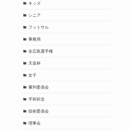
キッズ
シニア
フットサル
事務局
全広島選手権
天皇杯
女子
審判委員会
平和祈念
技術委員会
理事会